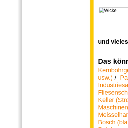
und vieles
Das könn
Kernbohrge
usw.)
-/-
Pa
Industries
Fliesensch
Keller (St
Maschinen 
Meisselha
Bosch (bla