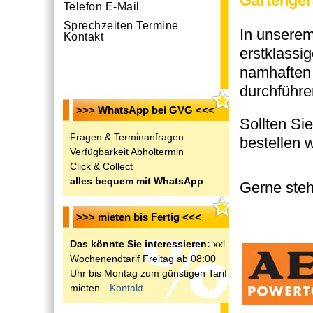
Gartenger
Telefon E-Mail
Sprechzeiten Termine
In unserem
Kontakt
erstklassi
namhaften 
durchführe
>>> WhatsApp bei GVG <<<
Sollten Si
Fragen & Terminanfragen
bestellen 
Verfügbarkeit Abholtermin
Click & Collect
alles bequem mit WhatsApp
Gerne steh
>>> mieten bis Fertig <<<
Das könnte Sie interessieren:
xxl
Wochenendtarif Freitag ab 08:00
Uhr bis Montag zum günstigen Tarif
mieten
Kontakt