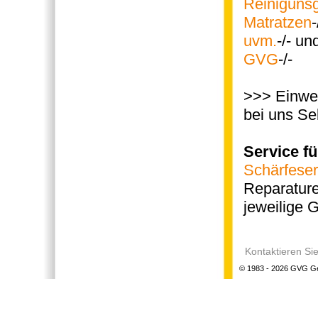
Reinigunsg
Matratzen
-
uvm.
-/- un
GVG
-/-
>>> Einwe
bei uns Se
Service fü
Schärfeser
Reparatur
jeweilige 
Kontaktieren Si
© 1983 - 2026 GVG Ger